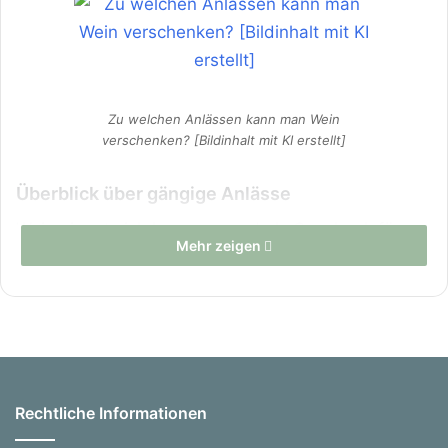
Zu welchen Anlässen kann man Wein
verschenken? [Bildinhalt mit KI erstellt]
Überblick über gängige Anlässe
Wein eignet sich hervorragend als Geschenk für
Mehr zeigen
verschiedene Anlässe wie Geburtstage,
Hochzeiten, Jubiläen, Einweihungsfeiern oder
einfach als Dankeschön. Auch zu Weihnachten,
Ostern oder anderen Feiertagen ist eine Flasche
Wein eine beliebte Geste der Wertschätzung.
Rechtliche Informationen
Bei der Auswahl des Weins ist es wichtig, den